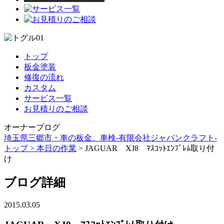
トップ
板金塗装
修復の流れ
カスタム
サービス一覧
お見積りのご相談
オーナーブログ
埼玉県三郷市・車の板金、車検-有限会社ジャパンクラフト-
トップ >
本日の作業
> JAGUAR XJ8 ﾏｽｺｯﾄｴﾝﾌﾞﾚﾑ取り付
け
ブログ詳細
2015.03.05