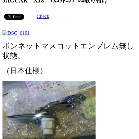
JAGUAR XJ8 ﾏｽｺｯﾄｴﾝﾌﾞﾚﾑ取り付け
Check
ボンネットマスコットエンブレム無し
状態。
（日本仕様）